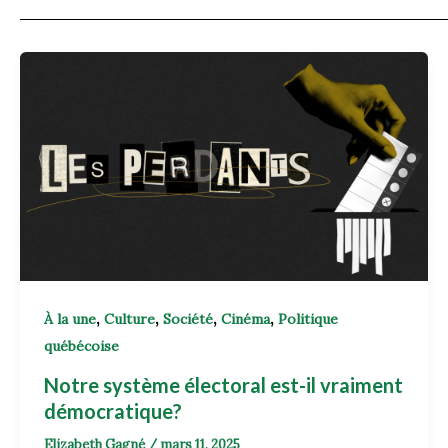
,
,
,
,
À la une
Culture
Société
Cinéma
Politique
québécoise
Notre système électoral est-il vraiment
démocratique?
Elizabeth Gagné
/
mars 11, 2025