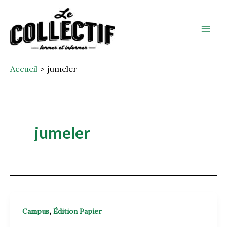
Aller
Mai
au
Men
contenu
Accueil
jumeler
jumeler
,
Campus
Édition Papier