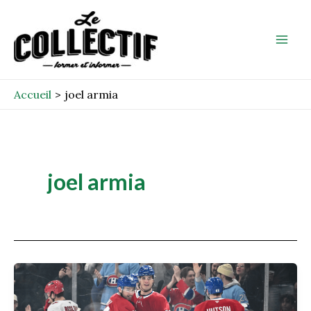
Aller
Mai
au
Men
contenu
Accueil
joel armia
joel armia