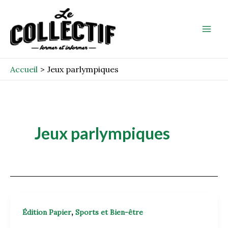
Aller
Mai
au
Men
contenu
Accueil
Jeux parlympiques
Jeux parlympiques
,
Édition Papier
Sports et Bien-être