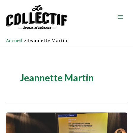
Aller
Mai
au
Men
contenu
Accueil
Jeannette Martin
Jeannette Martin