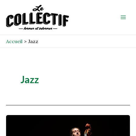
Aller
Mai
au
Men
contenu
Accueil
Jazz
Jazz