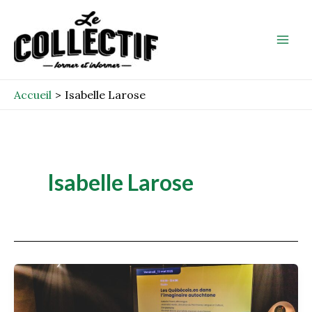
Aller
Mai
au
Men
contenu
Accueil
Isabelle Larose
Isabelle Larose