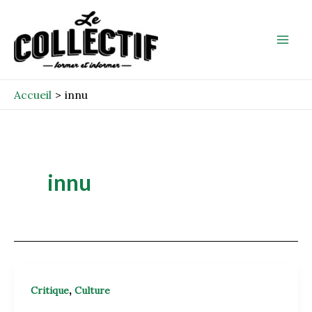
Aller
Mai
au
Men
contenu
Accueil
innu
innu
,
Critique
Culture