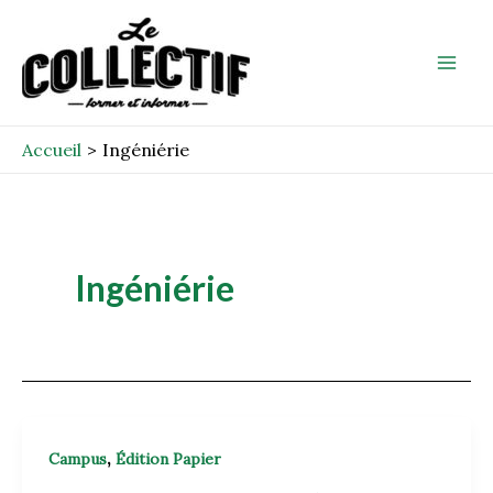
Aller
Mai
au
Men
contenu
Accueil
Ingéniérie
Ingéniérie
,
Campus
Édition Papier