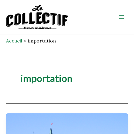
Aller
Mai
au
Men
contenu
Accueil
importation
importation