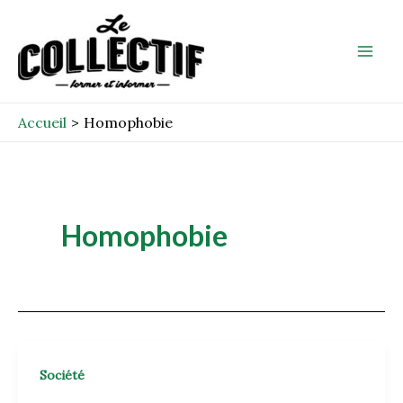
Aller
Mai
au
Men
contenu
Accueil
Homophobie
Homophobie
Société