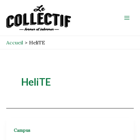
Aller
Mai
au
Men
contenu
Accueil
HeliTE
HeliTE
Campus