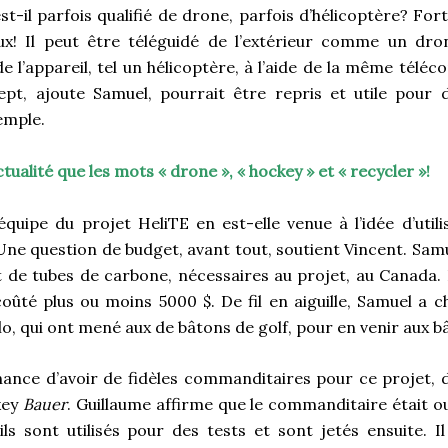
t-il parfois qualifié de drone, parfois d’hélicoptère? Fort
eux! Il peut être téléguidé de l’extérieur comme un dro
e l’appareil, tel un hélicoptère, à l’aide de la même tél
ept, ajoute Samuel, pourrait être repris et utile pour 
emple.
ctualité que les mots « drone », « hockey » et « recycler »!
uipe du projet HeliTE en est-elle venue à l’idée d’util
ne question de budget, avant tout, soutient Vincent. Samue
t de tubes de carbone, nécessaires au projet, au Canada. D
coûté plus ou moins 5000 $. De fil en aiguille, Samuel a 
o, qui ont mené aux de bâtons de golf, pour en venir aux b
chance d’avoir de fidèles commanditaires pour ce projet,
key
Bauer
. Guillaume affirme que le commanditaire était o
ils sont utilisés pour des tests et sont jetés ensuite. I