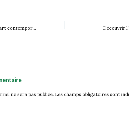
RURART – Là où l’art contemporain rencontre le milieu rural
Découvrir l
mentaire
riel ne sera pas publiée.
Les champs obligatoires sont ind