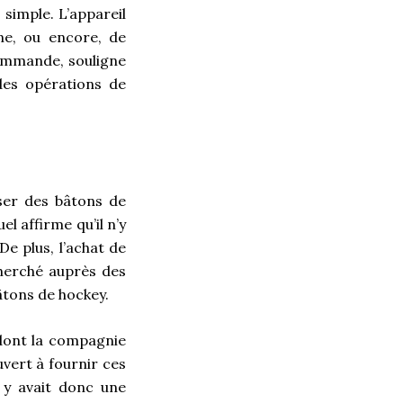
 simple. L’appareil
ne, ou encore, de
écommande, souligne
des opérations de
iser des bâtons de
l affirme qu’il n’y
e plus, l’achat de
cherché auprès des
âtons de hockey.
 dont la compagnie
uvert à fournir ces
l y avait donc une