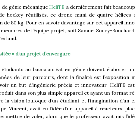
t de génie mécanique
HeliTE
a dernièrement fait beaucoup 
 de hockey réutilisés, ce drone muni de quatre hélices
n de 80 kg. Pour en savoir davantage sur cet appareil inn
s membres de l’équipe projet, soit Samuel Soucy-Bouchard,
Ferland.
sitée » d’un projet d’envergure
 étudiants au baccalauréat en génie doivent élaborer un
nées de leur parcours, dont la finalité est l’expositio
voir un but d’ingénierie précis et innovateur. HeliTE es
produit dans son plus simple appareil et ayant un format réd
e la vision loufoque d’un étudiant et l’imagination d’un 
e, Vincent, avait eu l’idée d’un appareil à réacteurs, pla
permettre de voler, alors que le professeur avait mis l’id