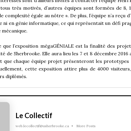
éressés sont d’ailleurs invités à contacter l’équipe HeliT
tous très motivés, d’autres équipes sont formées de 8, 
e complexité égale au nôtre ». De plus, l’équipe n’a reçu d’
e ni en génie informatique, ce qui représentait un défi p
e mécanique.
e que l’exposition mégaGÉNIALE est la finalité des projet
ité de Sherbrooke. Elle aura lieu les 7 et 8 décembre 2016 
t que chaque équipe projet présenteront les prototypes
ellement, cette exposition attire plus de 4000 visiteurs,
turs diplômés.
Le Collectif
web.lecollectif@usherbrooke.ca
•
More Posts