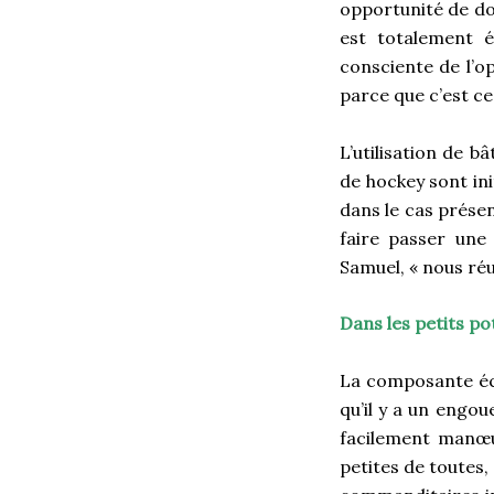
opportunité de do
est totalement é
consciente de l’op
parce que c’est ce
L’utilisation de b
de hockey sont ini
dans le cas présent
faire passer une 
Samuel, « nous réu
Dans les petits po
La composante éco
qu’il y a un engo
facilement manœuv
petites de toutes,