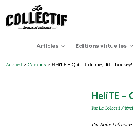
Aller
Post
au
navigation
contenu
Articles
Éditions virtuelles
Accueil
Campus
HeliTE – Qui dit drone, dit… hockey!
HeliTE – 
Par
Le Collectif
/
févri
Par Sofie Lafrance