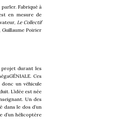
parler. Fabriqué à
 est en mesure de
ovateur,
Le Collectif
 Guillaume Poirier
 projet durant les
n mégaGÉNIALE. Ces
t donc un véhicule
uit. L’idée est née
enseignant. Un des
cé dans le dos d’un
ée d’un hélicoptère