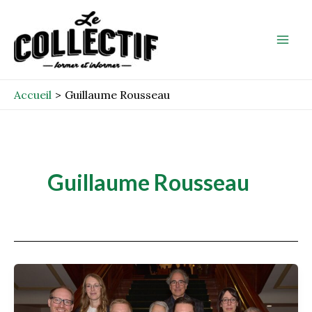
Aller
Mai
au
Men
contenu
Accueil
Guillaume Rousseau
Guillaume Rousseau