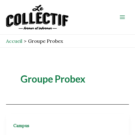
Aller
Mai
au
Men
contenu
Accueil
Groupe Probex
Groupe Probex
Campus