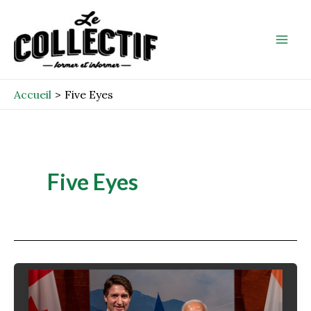
Aller
Mai
au
Men
contenu
Accueil
Five Eyes
Five Eyes