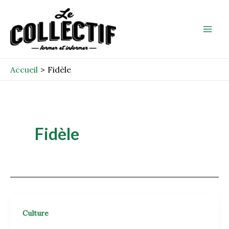
Aller
Mai
au
Men
contenu
Accueil
Fidèle
Fidèle
Culture