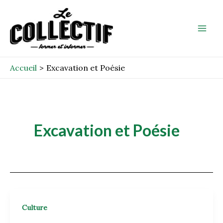
Aller
Mai
au
Men
contenu
Accueil
Excavation et Poésie
Excavation et Poésie
Culture