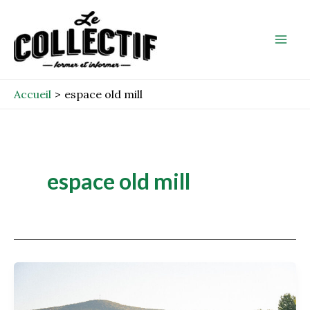
Aller
Mai
au
Men
contenu
Accueil
espace old mill
espace old mill