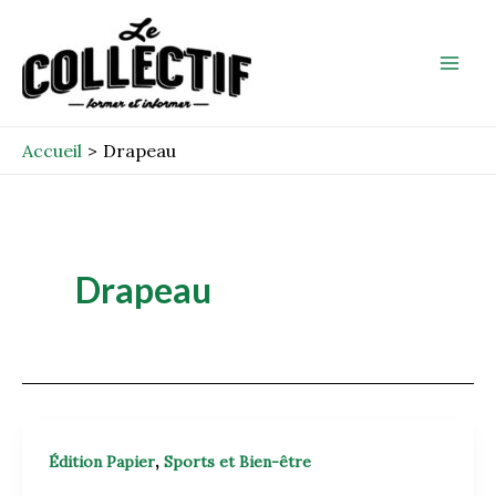
Aller
Mai
au
Men
contenu
Accueil
Drapeau
Drapeau
,
Édition Papier
Sports et Bien-être