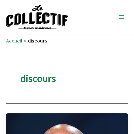
Aller
Mai
au
Men
contenu
Accueil
discours
discours