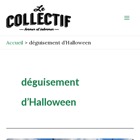
Aller
Mai
au
Men
contenu
Accueil
déguisement d’Halloween
déguisement
d’Halloween