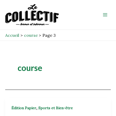
Aller
Post
Mai
au
pagination
Men
contenu
Accueil
course
Page 3
course
,
Édition Papier
Sports et Bien-être