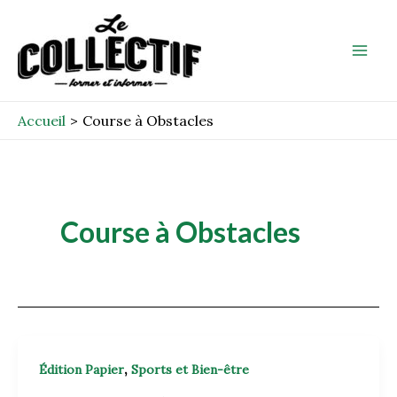
Aller
Mai
au
Men
contenu
Accueil
Course à Obstacles
Course à Obstacles
,
Édition Papier
Sports et Bien-être