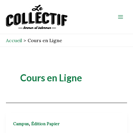
Aller
Mai
au
Men
contenu
Accueil
Cours en Ligne
Cours en Ligne
,
Campus
Édition Papier