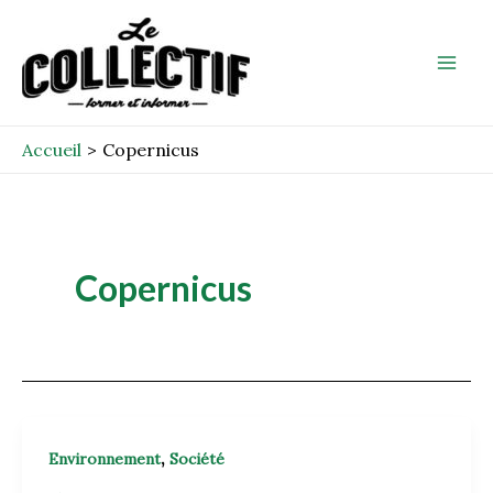
Aller
Mai
au
Men
contenu
Accueil
Copernicus
Copernicus
,
Environnement
Société