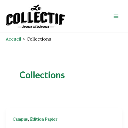
Aller
Mai
au
Men
contenu
Accueil
Collections
Collections
,
Campus
Édition Papier