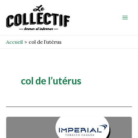
Aller
Mai
au
Men
contenu
Accueil
col de l’utérus
col de l’utérus