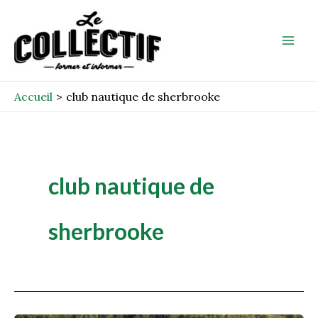
Aller
Mai
au
Men
contenu
Accueil
club nautique de sherbrooke
club nautique de
sherbrooke