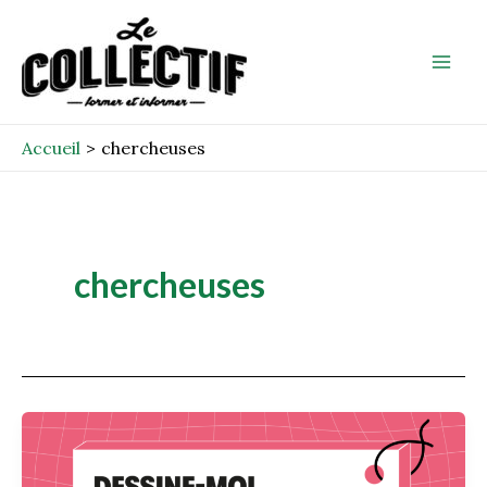
Aller
Mai
au
Men
contenu
Accueil
chercheuses
chercheuses