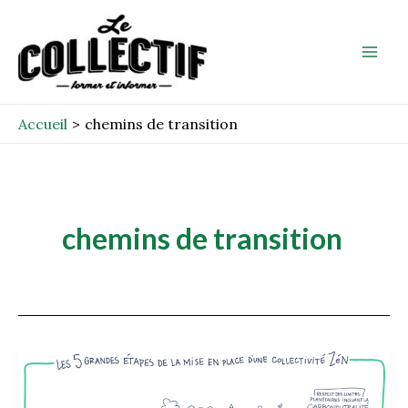
Aller
Mai
au
Men
contenu
Accueil
chemins de transition
chemins de transition