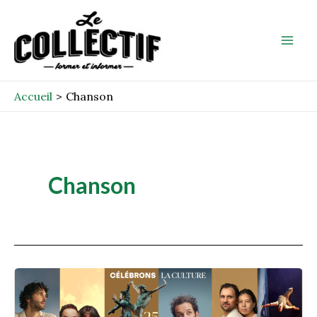
Aller
Mai
au
Men
contenu
Accueil
Chanson
Chanson