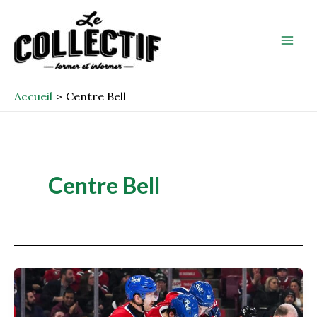
Aller
Mai
au
Men
contenu
Accueil
Centre Bell
Centre Bell