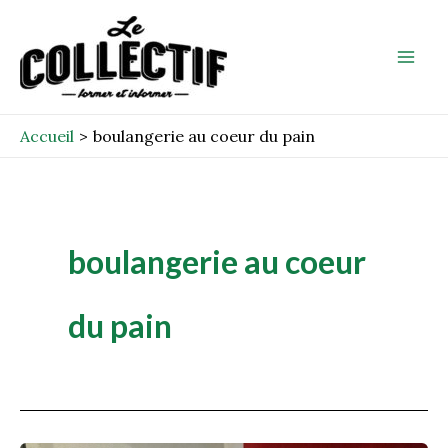
Aller
Mai
au
Men
contenu
Accueil
boulangerie au coeur du pain
boulangerie au coeur
du pain