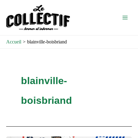
Aller
Main
au
Men
contenu
Accueil
blainville-boisbriand
blainville-
boisbriand