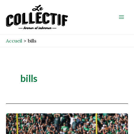
Aller
Mai
au
Men
contenu
Accueil
bills
bills