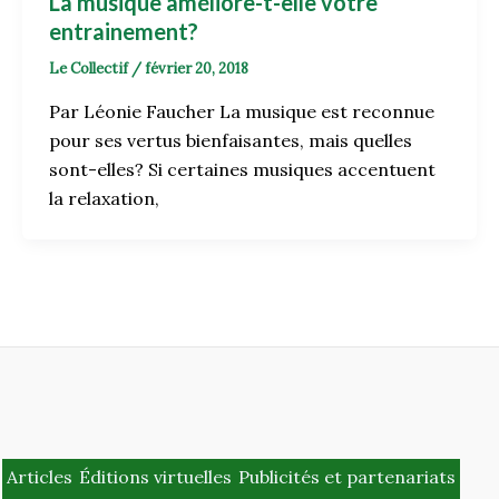
La musique améliore-t-elle votre
entrainement?
Le Collectif
/
février 20, 2018
Par Léonie Faucher La musique est reconnue
pour ses vertus bienfaisantes, mais quelles
sont-elles? Si certaines musiques accentuent
la relaxation,
Articles
Éditions virtuelles
Publicités et partenariats