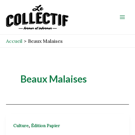
Aller
Mai
au
Men
contenu
Accueil
Beaux Malaises
Beaux Malaises
,
Culture
Édition Papier