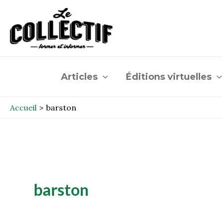
Aller
au
contenu
Articles
Éditions virtuelles
Accueil
barston
barston