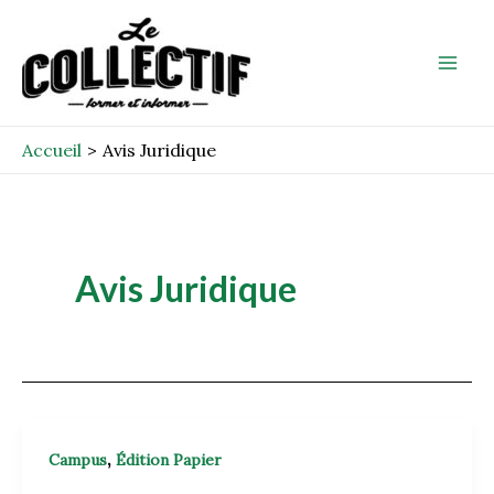
Aller
Mai
au
Men
contenu
Accueil
Avis Juridique
Avis Juridique
,
Campus
Édition Papier