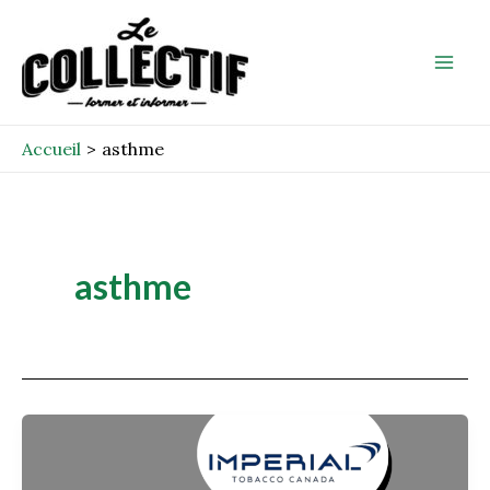
Aller
Mai
au
Men
contenu
Accueil
asthme
asthme