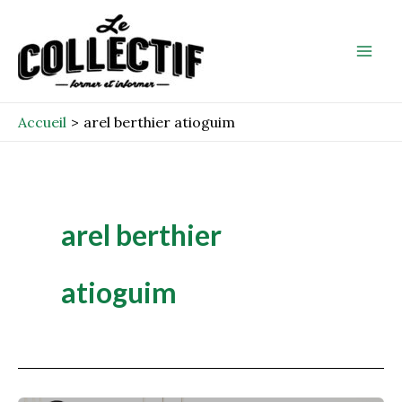
Aller
Mai
au
Men
contenu
Accueil
arel berthier atioguim
arel berthier
atioguim