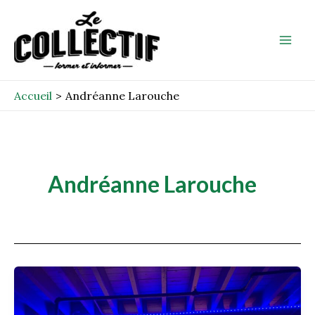
Aller
Mai
au
Men
contenu
Accueil
Andréanne Larouche
Andréanne Larouche