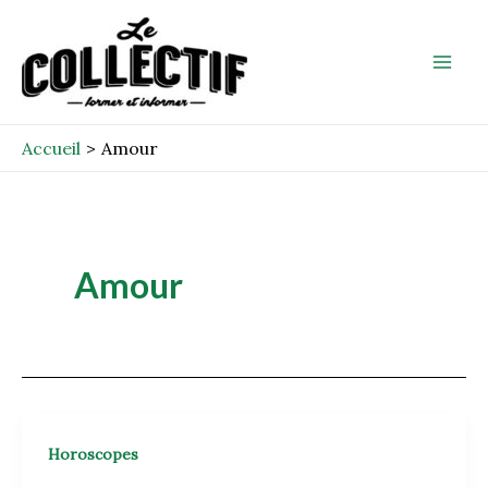
Aller
Post
Mai
au
pagination
Men
contenu
Accueil
Amour
Amour
Horoscopes