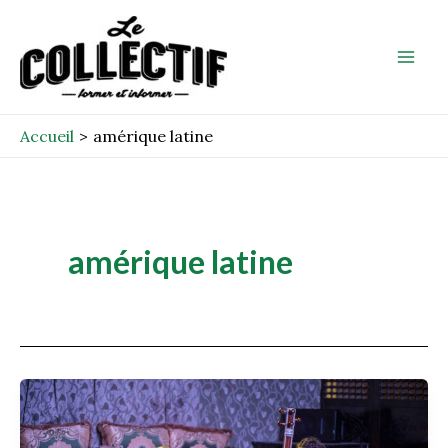
Aller
Mai
au
Men
contenu
Accueil
amérique latine
amérique latine