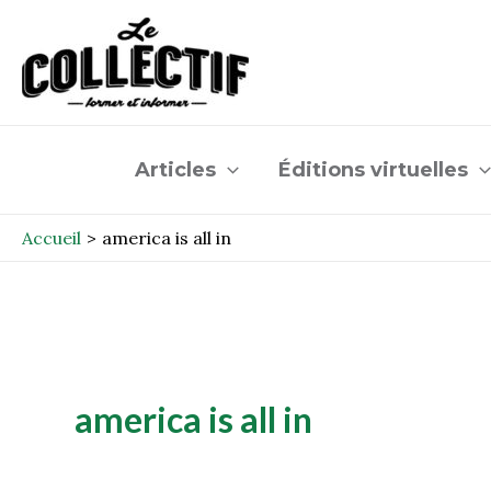
Aller
au
contenu
Articles
Éditions virtuelles
Accueil
america is all in
america is all in