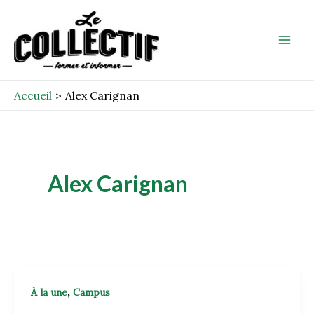
Aller
Mai
au
Men
contenu
Accueil
Alex Carignan
Alex Carignan
,
À la une
Campus