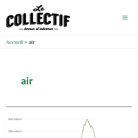
Aller
Mai
au
Men
contenu
Accueil
air
air