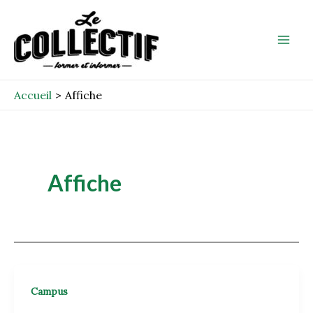
Aller
Mai
au
Men
contenu
Accueil
Affiche
Affiche
Campus