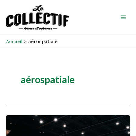
Aller
Mai
au
Men
contenu
Accueil
aérospatiale
aérospatiale